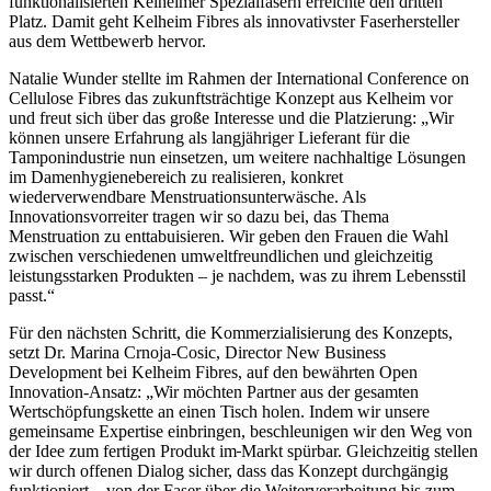
funktionalisierten Kelheimer Spezialfasern erreichte den dritten
Platz. Damit geht Kelheim Fibres als innovativster Faserhersteller
aus dem Wettbewerb hervor.
Natalie Wunder stellte im Rahmen der International Conference on
Cellulose Fibres das zukunftsträchtige Konzept aus Kelheim vor
und freut sich über das große Interesse und die Platzierung: „Wir
können unsere Erfahrung als langjähriger Lieferant für die
Tamponindustrie nun einsetzen, um weitere nachhaltige Lösungen
im Damenhygienebereich zu realisieren, konkret
wiederverwendbare Menstruationsunterwäsche. Als
Innovationsvorreiter tragen wir so dazu bei, das Thema
Menstruation zu enttabuisieren. Wir geben den Frauen die Wahl
zwischen verschiedenen umweltfreundlichen und gleichzeitig
leistungsstarken Produkten – je nachdem, was zu ihrem Lebensstil
passt.“
Für den nächsten Schritt, die Kommerzialisierung des Konzepts,
setzt Dr. Marina Crnoja-Cosic, Director New Business
Development bei Kelheim Fibres, auf den bewährten Open
Innovation-Ansatz: „Wir möchten Partner aus der gesamten
Wertschöpfungskette an einen Tisch holen. Indem wir unsere
gemeinsame Expertise einbringen, beschleunigen wir den Weg von
der Idee zum fertigen Produkt im
Markt spürbar. Gleichzeitig stellen
wir durch offenen Dialog sicher, dass das Konzept durchgängig
funktioniert – von der Faser über die Weiterverarbeitung bis zum